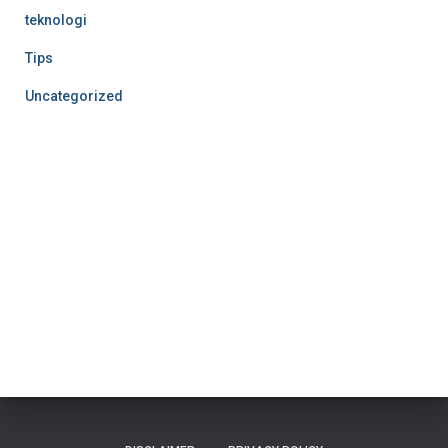
teknologi
Tips
Uncategorized
Nonton Anime Sub Indo
MerahPutih88
MerahPutih88
Situs Slot Online Terpercaya
Anichin
https://motorbalap.id/
Okekios