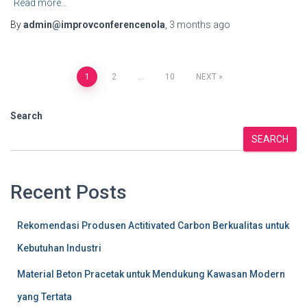
Read more…
By
admin@improvconferencenola
,
3 months
ago
Posts
1
2
…
10
NEXT
pagination
Search
SEARCH
Recent Posts
Rekomendasi Produsen Actitivated Carbon Berkualitas untuk
Kebutuhan Industri
Material Beton Pracetak untuk Mendukung Kawasan Modern
yang Tertata