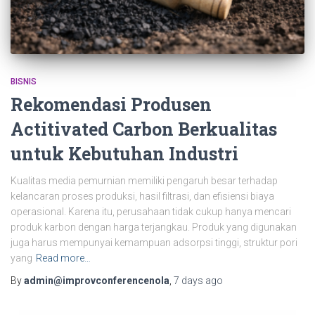
BISNIS
Rekomendasi Produsen
Actitivated Carbon Berkualitas
untuk Kebutuhan Industri
Kualitas media pemurnian memiliki pengaruh besar terhadap
kelancaran proses produksi, hasil filtrasi, dan efisiensi biaya
operasional. Karena itu, perusahaan tidak cukup hanya mencari
produk karbon dengan harga terjangkau. Produk yang digunakan
juga harus mempunyai kemampuan adsorpsi tinggi, struktur pori
yang
Read more…
By
admin@improvconferencenola
,
7 days
ago