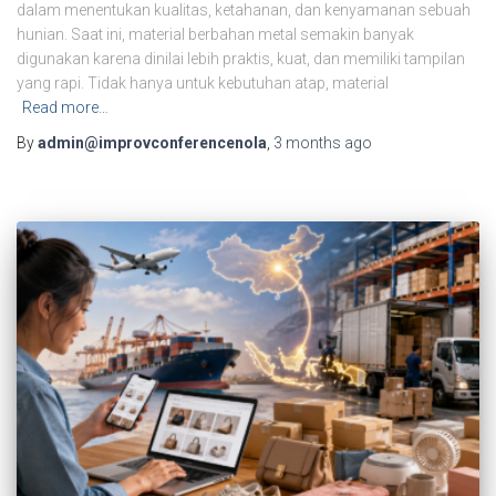
dalam menentukan kualitas, ketahanan, dan kenyamanan sebuah
hunian. Saat ini, material berbahan metal semakin banyak
digunakan karena dinilai lebih praktis, kuat, dan memiliki tampilan
yang rapi. Tidak hanya untuk kebutuhan atap, material
Read more…
By
admin@improvconferencenola
,
3 months
ago