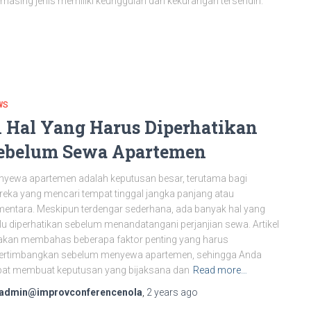
masing jenis memiliki keunggulan dan kekurangan tersendiri.
WS
1 Hal Yang Harus Diperhatikan
ebelum Sewa Apartemen
yewa apartemen adalah keputusan besar, terutama bagi
eka yang mencari tempat tinggal jangka panjang atau
entara. Meskipun terdengar sederhana, ada banyak hal yang
lu diperhatikan sebelum menandatangani perjanjian sewa. Artikel
 akan membahas beberapa faktor penting yang harus
pertimbangkan sebelum menyewa apartemen, sehingga Anda
at membuat keputusan yang bijaksana dan
Read more…
admin@improvconferencenola
,
2 years
ago