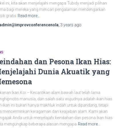
ikel ini, kita akan menjelajahi mengapa Tubidy menjadi pilihan
ama bagi mereka yang mencari pengalaman mendengarkan
ik gratis
Read more…
admin@improvconferencenola
,
3 years
ago
WS
eindahan dan Pesona Ikan Hias:
enjelajahi Dunia Akuatik yang
emesona
anan Ikan Koi – Kecantikan alam bawah laut telah lama
ghipnotis manusia, dan salah satu wujudnya adalah ikan hias.
n-ikan ini bukan hanya makhluk indah untuk dipandang, tetapi
a mencerminkan keragaman dan keajaiban alam. Kami akan
gajak Anda untuk menjelajahi keindahan dan pesona ikan hias
rta mengungkap beberapa alasan mengapa
Read more…