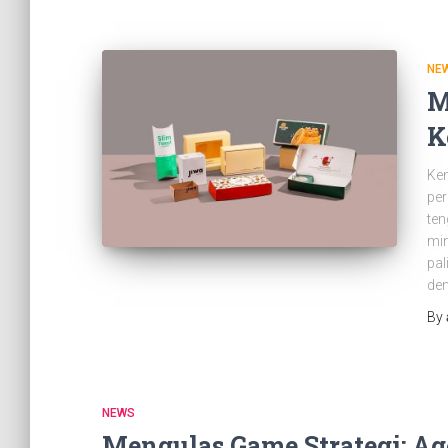
NE
M
K
Ke
per
ten
min
pal
de
By
NEWS
Mengulas Game Strategi: Age