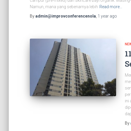
campur (pre-mixed) dan skincare bayi organik. Masing-
Namun, mana yang sebenarnya lebih
Read more…
By
admin@improvconferencenola
,
1 year
ago
NE
1
S
Men
mer
sem
per
ini
di
dap
By