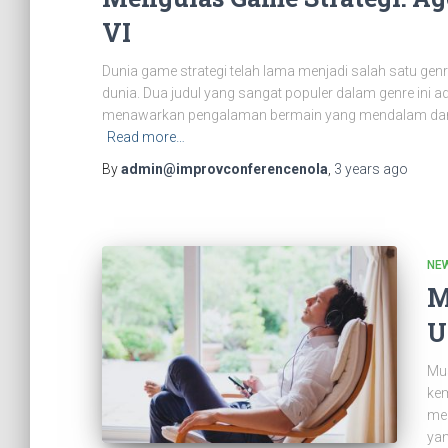
VI
Dunia game strategi telah lama menjadi salah satu genr
dunia. Dua judul yang sangat populer dalam genre ini ad
menawarkan pengalaman bermain yang mendalam dan
Read more…
By
admin@improvconferencenola
,
3 years
ago
NE
M
U
Mus
kem
men
yan