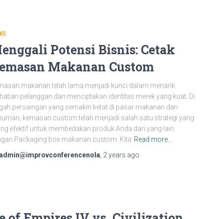
WS
enggali Potensi Bisnis: Cetak
emasan Makanan Custom
masan makanan telah lama menjadi kunci dalam menarik
hatian pelanggan dan menciptakan identitas merek yang kuat. Di
gah persaingan yang semakin ketat di pasar makanan dan
uman, kemasan custom telah menjadi salah satu strategi yang
ing efektif untuk membedakan produk Anda dari yang lain
ngan Packaging box makanan custom. Kita
Read more…
admin@improvconferencenola
,
2 years
ago
 of Empires IV vs. Civilization