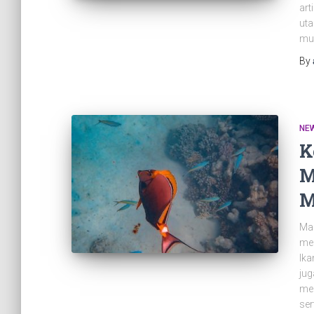
art
ut
mus
By
NE
K
M
M
Mak
men
Ika
jug
men
se