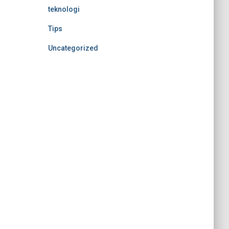
teknologi
Tips
Uncategorized
Nonton Anime Sub Indo
MerahPutih88
MerahPutih88
Situs Slot Online Terpercaya
Anichin
https://motorbalap.id/
Okekios