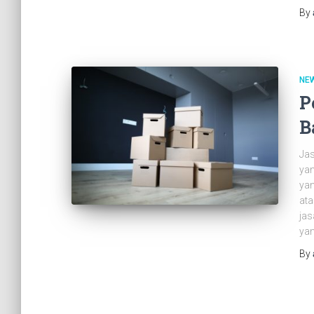
By
NE
P
B
Jas
yan
yan
ata
jas
yan
By