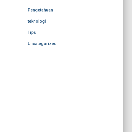
Pengetahuan
teknologi
Tips
Uncategorized
Nonton Anime Sub Indo
MerahPutih88
MerahPutih88
Situs Slot Online Terpercaya
Anichin
https://motorbalap.id/
Okekios