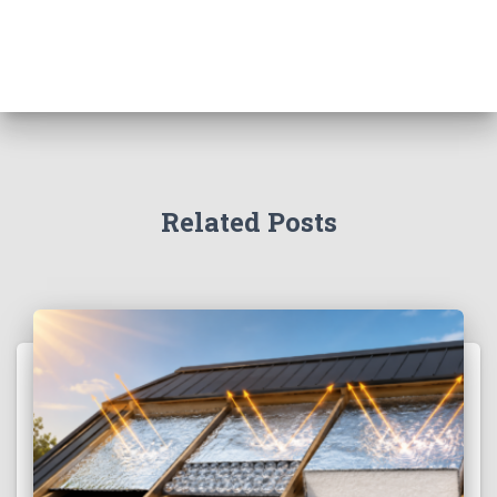
Okekios
Related Posts