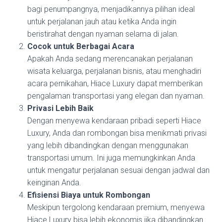
bagi penumpangnya, menjadikannya pilihan ideal
untuk perjalanan jauh atau ketika Anda ingin
beristirahat dengan nyaman selama di jalan.
Cocok untuk Berbagai Acara
Apakah Anda sedang merencanakan perjalanan
wisata keluarga, perjalanan bisnis, atau menghadiri
acara pernikahan, Hiace Luxury dapat memberikan
pengalaman transportasi yang elegan dan nyaman.
Privasi Lebih Baik
Dengan menyewa kendaraan pribadi seperti Hiace
Luxury, Anda dan rombongan bisa menikmati privasi
yang lebih dibandingkan dengan menggunakan
transportasi umum. Ini juga memungkinkan Anda
untuk mengatur perjalanan sesuai dengan jadwal dan
keinginan Anda.
Efisiensi Biaya untuk Rombongan
Meskipun tergolong kendaraan premium, menyewa
Hiace Luxury bisa lebih ekonomis jika dibandingkan