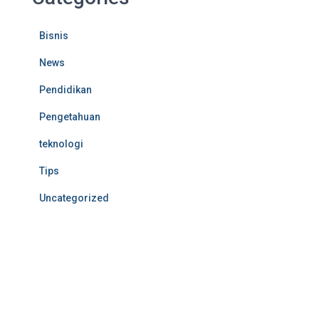
Bisnis
News
Pendidikan
Pengetahuan
teknologi
Tips
Uncategorized
Nonton Anime Sub Indo
MerahPutih88
MerahPutih88
Situs Slot Online Terpercaya
Anichin
https://motorbalap.id/