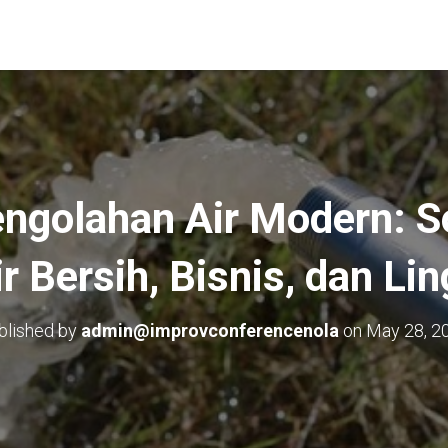
ngolahan Air Modern: So
r Bersih, Bisnis, dan L
blished by
admin@improvconferencenola
on
May 28, 2