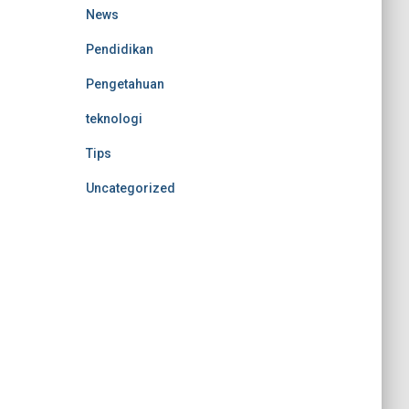
News
Pendidikan
Pengetahuan
teknologi
Tips
Uncategorized
Nonton Anime Sub Indo
MerahPutih88
MerahPutih88
Situs Slot Online Terpercaya
Anichin
https://motorbalap.id/
Okekios