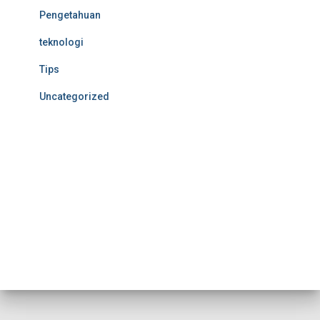
Pengetahuan
teknologi
Tips
Uncategorized
Nonton Anime Sub Indo
MerahPutih88
MerahPutih88
Situs Slot Online Terpercaya
Anichin
https://motorbalap.id/
Okekios